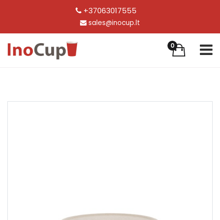
+37063017555
sales@inocup.lt
0