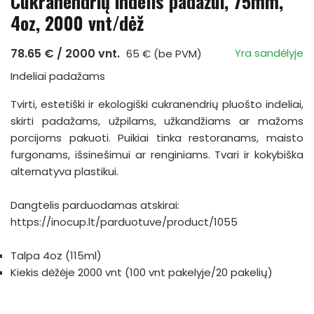
Cukranendrių indelis padažui, 75mm,
4oz, 2000 vnt/dėž
78.65 € / 2000 vnt.
Yra sandėlyje
65 € (be PVM)
Indeliai padažams
Tvirti, estetiški ir ekologiški cukranendrių pluošto indeliai,
skirti padažams, užpilams, užkandžiams ar mažoms
porcijoms pakuoti. Puikiai tinka restoranams, maisto
furgonams, išsinešimui ar renginiams. Tvari ir kokybiška
alternatyva plastikui.
Dangtelis parduodamas atskirai:
https://inocup.lt/parduotuve/product/1055
Talpa 4oz (115ml)
Kiekis dėžėje 2000 vnt (100 vnt pakelyje/20 pakelių)