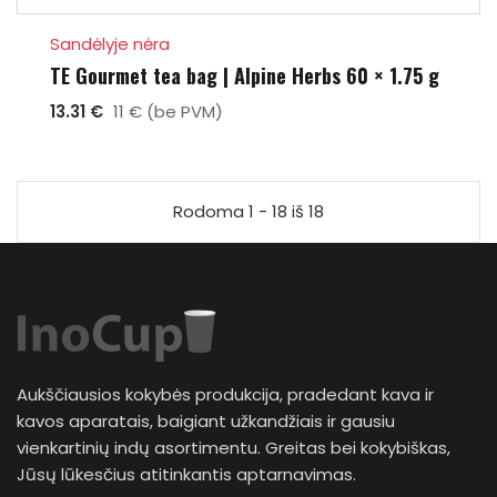
Sandėlyje nėra
TE Gourmet tea bag | Alpine Herbs 60 × 1.75 g
13.31 €
11 € (be PVM)
Rodoma 1 - 18 iš 18
Aukščiausios kokybės produkcija, pradedant kava ir
kavos aparatais, baigiant užkandžiais ir gausiu
vienkartinių indų asortimentu. Greitas bei kokybiškas,
Jūsų lūkesčius atitinkantis aptarnavimas.