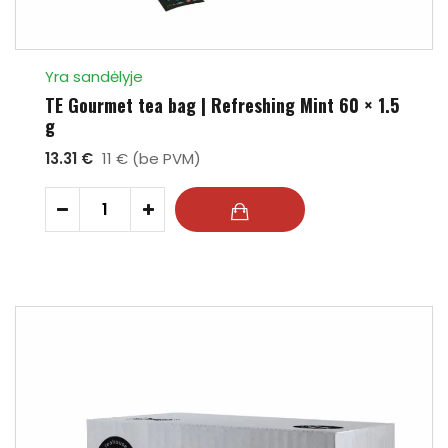
Yra sandėlyje
TE Gourmet tea bag | Refreshing Mint 60 × 1.5
g
13.31 €
11 € (be PVM)
-
+