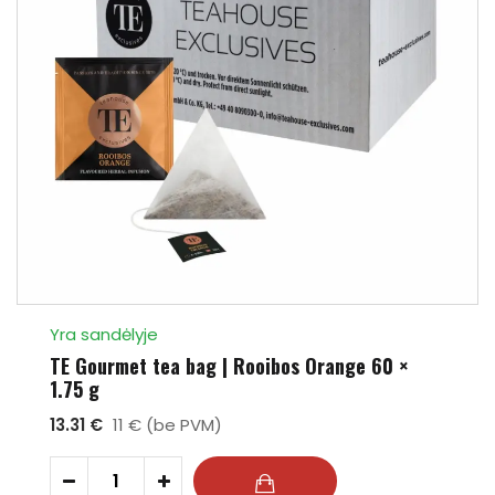
Yra sandėlyje
TE Gourmet tea bag | Rooibos Orange 60 ×
1.75 g
13.31 €
11 € (be PVM)
-
+