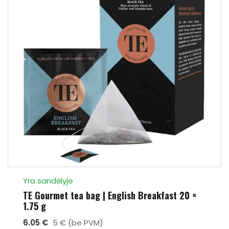
Yra sandėlyje
TE Gourmet tea bag | English Breakfast 20 ×
1.75 g
6.05 €
5 € (be PVM)