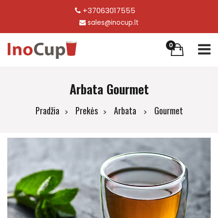
+37063017555
sales@inocup.lt
0
Arbata Gourmet
Pradžia
Prekės
Arbata
Gourmet