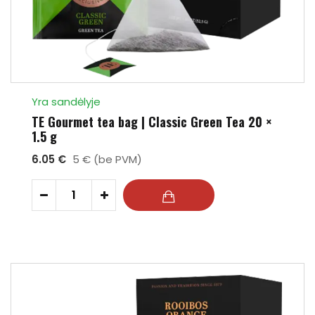
Yra sandėlyje
TE Gourmet tea bag | Classic Green Tea 20 ×
1.5 g
6.05 €
5 € (be PVM)
-
+