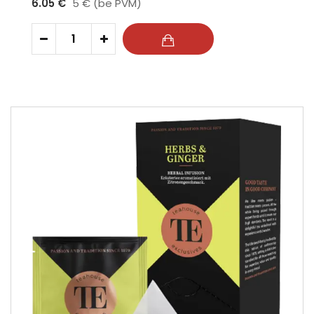
6.05 €
5 € (be PVM)
-
+