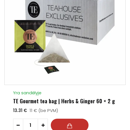
Yra sandėlyje
TE Gourmet tea bag | Herbs & Ginger 60 × 2 g
13.31 €
11 € (be PVM)
-
+