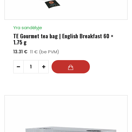
Yra sandėlyje
TE Gourmet tea bag | English Breakfast 60 ×
1.75 g
13.31 €
11 € (be PVM)
-
+