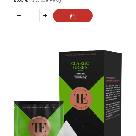
6.05 €
5 € (be PVM)
-
+