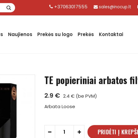
+37063017555
sales@inocup.lt
os
Naujienos
Prekės su logo
Prekės
Kontaktai
TE popieriniai arbatos fi
2.9 €
2.4 € (be PVM)
Arbata Loose
PRIDĖTI Į KREPŠ
-
+