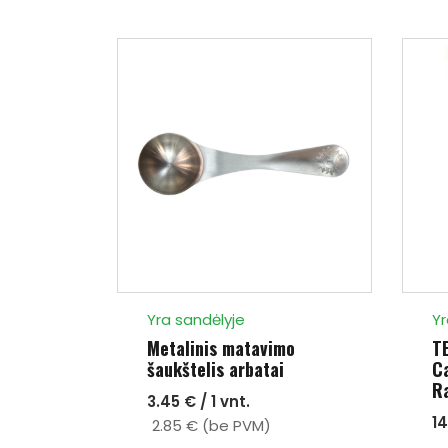
Yra sandėlyje
Yr
ea
Metalinis matavimo
TE
g |
šaukštelis arbatai
C
R
3.45 € / 1 vnt.
1
2.85 € (be PVM)