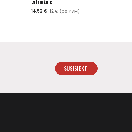
citrinžole
14.52 €
12 € (be PVM)
SUSISIEKTI