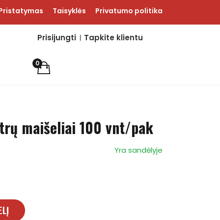
Pristatymas
Taisyklės
Privatumo politika
Prisijungti
Tapkite klientu
0
ltrų maišeliai 100 vnt/pak
Yra sandėlyje
ELĮ