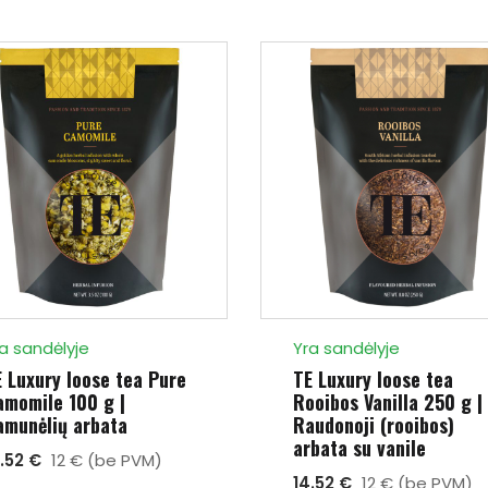
a sandėlyje
Yra sandėlyje
 Luxury loose tea Pure
TE Luxury loose tea
amomile 100 g |
Rooibos Vanilla 250 g |
amunėlių arbata
Raudonoji (rooibos)
arbata su vanile
4.52 €
12 € (be PVM)
14.52 €
12 € (be PVM)