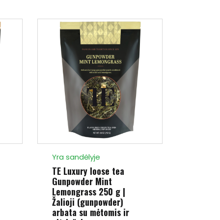
Yra sandėlyje
Yra san
TE Luxury loose tea
TE Luxu
Gunpowder Mint
Herbs a
Lemongrass 250 g |
Žolelių
Žalioji (gunpowder)
14.52 
arbata su mėtomis ir