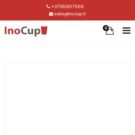
+37063017555
sales@inocup.lt
0