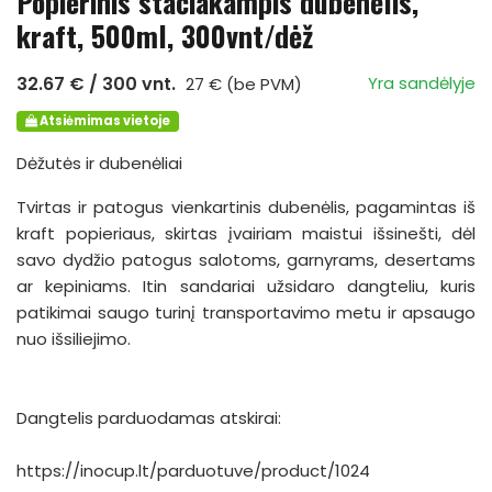
Popierinis stačiakampis dubenėlis,
kraft, 500ml, 300vnt/dėž
32.67 € / 300 vnt.
Yra sandėlyje
27 € (be PVM)
Atsiėmimas vietoje
Dėžutės ir dubenėliai
Tvirtas ir patogus vienkartinis dubenėlis, pagamintas iš
kraft popieriaus, skirtas įvairiam maistui išsinešti, dėl
savo dydžio patogus salotoms, garnyrams, desertams
ar kepiniams. Itin sandariai užsidaro dangteliu, kuris
patikimai saugo turinį transportavimo metu ir apsaugo
nuo išsiliejimo.
Dangtelis parduodamas atskirai:
https://inocup.lt/parduotuve/product/1024