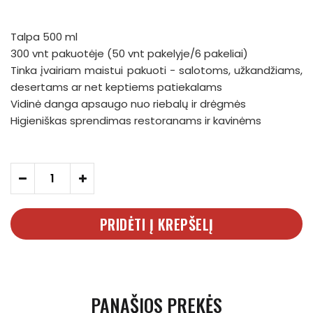
Talpa 500 ml
300 vnt pakuotėje (50 vnt pakelyje/6 pakeliai)
Tinka įvairiam maistui pakuoti - salotoms, užkandžiams,
desertams ar net keptiems patiekalams
Vidinė danga apsaugo nuo riebalų ir drėgmės
Higieniškas sprendimas restoranams ir kavinėms
-
+
PRIDĖTI Į KREPŠELĮ
PANAŠIOS PREKĖS