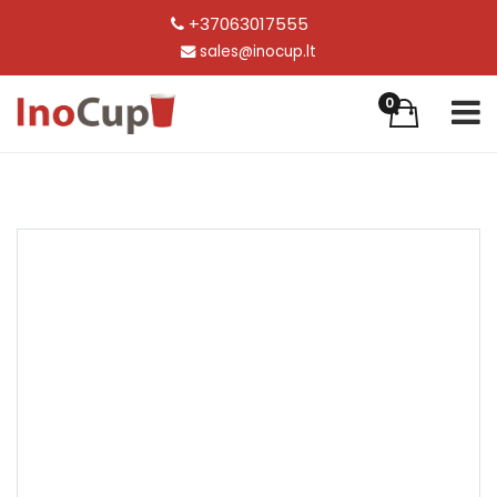
+37063017555
sales@inocup.lt
0