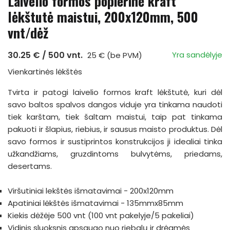
Laivelio formos popierinė kraft
lėkštutė maistui, 200x120mm, 500
vnt/dėž
30.25 € / 500 vnt.
Yra sandėlyje
25 € (be PVM)
Vienkartinės lėkštės
Tvirta ir patogi laivelio formos kraft lėkštutė, kuri dėl
savo baltos spalvos dangos viduje yra tinkama naudoti
tiek karštam, tiek šaltam maistui, taip pat tinkama
pakuoti ir šlapius, riebius, ir sausus maisto produktus. Dėl
savo formos ir sustiprintos konstrukcijos ji idealiai tinka
užkandžiams, gruzdintoms bulvytėms, priedams,
desertams.
Viršutiniai lekštės išmatavimai - 200x120mm
Apatiniai lėkštės išmatavimai - 135mmx85mm
Kiekis dėžėje 500 vnt (100 vnt pakelyje/5 pakeliai)
Vidinis sluoksnis apsaugo nuo riebalų ir drėgmės