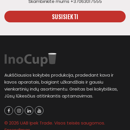
Skambinkite mums +37063017555
SUSISIEKTI
Aukščiausios kokybės produkcija, pradedant kava ir
kavos aparatais, baigiant užkandžiais ir gausiu
vienkartinių indų asortimentu. Greitas bei kokybiškas,
Jūsų lūkesčius atitinkantis aptarnavimas.
© 2026 UAB Ipek Trade. Visos teisės saugomos.
Sprendimas