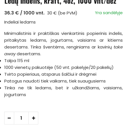
Ledų indelis, kraft, 4oz, 1000 vnt/dėž
36.3 € / 1000 vnt.
Yra sandėlyje
30 € (be PVM)
Indeliai ledams
Minimalistinis ir praktiškas vienkartinis popierinis indelis,
pritaikytas ledams, jogurtams, vaisiams ar kitiems
desertams. Tinka šventėms, renginiams ar kavinių
take
away
desertams.
Talpa 115 ml
1000 vienetų pakuotėje (50 vnt. pakelyje/20 pakelių)
Tvirto popieriaus, atsparus šalčiui ir drėgmei
Patogus naudoti tiek vaikams, tiek suaugusiems
Tinka ne tik ledams, bet ir užkandžiams, vaisiams,
jogurtams
-
+