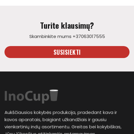
Turite klausimų?
Skambinkite mums +37063017555
SUSISIEKTI
Aukščiausios kokybės produkcija, pradedant kava ir
kavos aparatais, baigiant užkandžiais ir gausiu
vienkartinių indų asortimentu. Greitas bei kokybiškas,
Jūsų lūkesčius atitinkantis aptarnavimas.