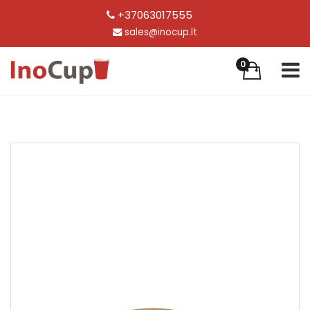
+37063017555
sales@inocup.lt
0