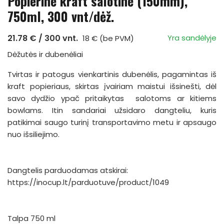
Popierinė kraft salotinė (150mm),
750ml, 300 vnt/dėž.
21.78 € / 300 vnt.
Yra sandėlyje
18 € (be PVM)
Dėžutės ir dubenėliai
Tvirtas ir patogus vienkartinis dubenėlis, pagamintas iš
kraft popieriaus, skirtas įvairiam maistui išsinešti, dėl
savo dydžio ypač pritaikytas salotoms ar kitiems
bowlams. Itin sandariai užsidaro dangteliu, kuris
patikimai saugo turinį transportavimo metu ir apsaugo
nuo išsiliejimo.
Dangtelis parduodamas atskirai:
https://inocup.lt/parduotuve/product/1049
Talpa 750 ml