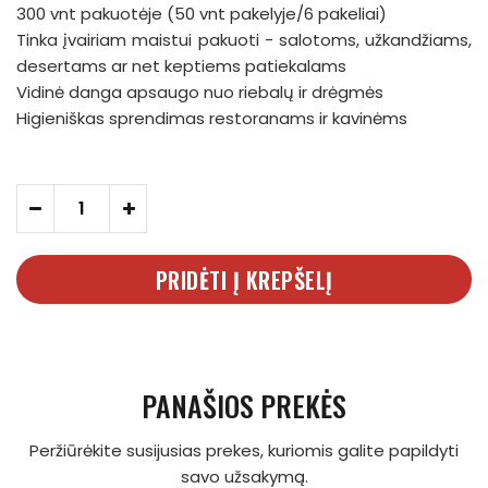
300 vnt pakuotėje (50 vnt pakelyje/6 pakeliai)
Tinka įvairiam maistui pakuoti - salotoms, užkandžiams,
desertams ar net keptiems patiekalams
Vidinė danga apsaugo nuo riebalų ir drėgmės
Higieniškas sprendimas restoranams ir kavinėms
-
+
PRIDĖTI Į KREPŠELĮ
PANAŠIOS PREKĖS
Peržiūrėkite susijusias prekes, kuriomis galite papildyti
savo užsakymą.