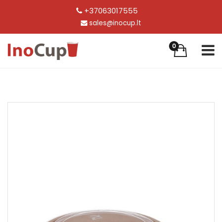
+37063017555
sales@inocup.lt
0